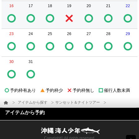
16
17
18
19
20
21
22
23
24
25
26
27
28
29
30
31
予約枠有あり
予約枠少
予約枠無し
催行人数未満
アイテムから探す
サンセット＆ナイトツアー
アイテムから予約
Copyright© All rights reserved.