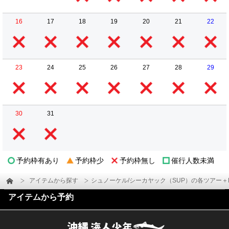
16
17
18
19
20
21
22
23
24
25
26
27
28
29
30
31
予約枠有あり
予約枠少
予約枠無し
催行人数未満
アイテムから探す
シュノーケル/シーカヤック（SUP）の各ツアー＋
アイテムから予約