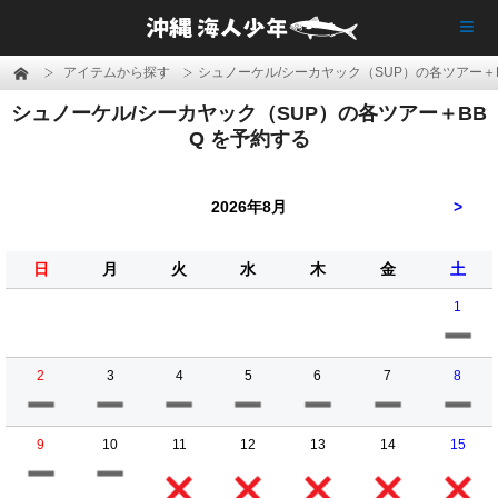
≡
アイテムから探す
シュノーケル/シーカヤック（SUP）の各ツアー＋
シュノーケル/シーカヤック（SUP）の各ツアー＋BB
Q を予約する
2026年8月
>
日
月
火
水
木
金
土
1
2
3
4
5
6
7
8
9
10
11
12
13
14
15